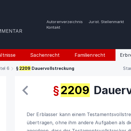
Autorenverzeichnis
Jurist. Stellenmarkt
e
Kontakt
OMMENTAR
ltnisse
Sachenrecht
Familienrecht
Erbr
itel 6
§
2209
Dauervollstreckung
Sta
§
2209
Dauerv
Der Erblasser kann einem Testamentsvollstre
übertragen, ohne ihm andere Aufgaben als d
anordnen, dass der Testamentsvollstrecker d