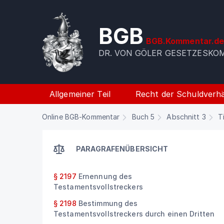
BGB
BGB.Kommentar.d
DR. VON GÖLER GESETZESK
Allgemeiner Teil
Recht der Schuldverhä
Online BGB-Kommentar
Buch 5
Abschnitt 3
T
PARAGRAFENÜBERSICHT
§ 2197
Ernennung des
Testamentsvollstreckers
§ 2198
Bestimmung des
Testamentsvollstreckers durch einen Dritten