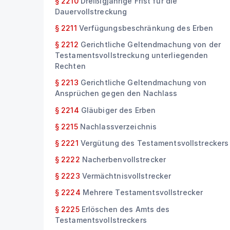
§ 2210
Dreißigjährige Frist für die
Dauervollstreckung
§ 2211
Verfügungsbeschränkung des Erben
§ 2212
Gerichtliche Geltendmachung von der
Testamentsvollstreckung unterliegenden
Rechten
§ 2213
Gerichtliche Geltendmachung von
Ansprüchen gegen den Nachlass
§ 2214
Gläubiger des Erben
§ 2215
Nachlassverzeichnis
§ 2221
Vergütung des Testamentsvollstreckers
§ 2222
Nacherbenvollstrecker
§ 2223
Vermächtnisvollstrecker
§ 2224
Mehrere Testamentsvollstrecker
§ 2225
Erlöschen des Amts des
Testamentsvollstreckers