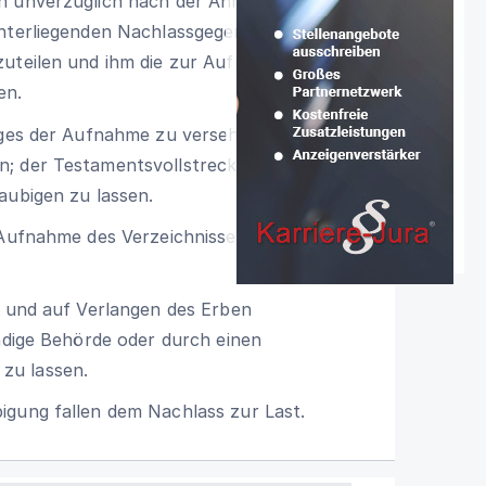
en unverzüglich nach der Annahme des
unterliegenden Nachlassgegenstände und
zuteilen und ihm die zur Aufnahme des
en.
Tages der Aufnahme zu versehen und von
; der Testamentsvollstrecker hat auf
aubigen zu lassen.
r Aufnahme des Verzeichnisses zugezogen
t und auf Verlangen des Erben
ändige Behörde oder durch einen
zu lassen.
igung fallen dem Nachlass zur Last.