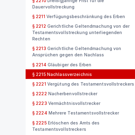
§ 2210
Dreißigjährige Frist für die
Dauervollstreckung
§ 2211
Verfügungsbeschränkung des Erben
§ 2212
Gerichtliche Geltendmachung von der
Testamentsvollstreckung unterliegenden
Rechten
§ 2213
Gerichtliche Geltendmachung von
Ansprüchen gegen den Nachlass
§ 2214
Gläubiger des Erben
§ 2215
Nachlassverzeichnis
§ 2221
Vergütung des Testamentsvollstreckers
§ 2222
Nacherbenvollstrecker
§ 2223
Vermächtnisvollstrecker
§ 2224
Mehrere Testamentsvollstrecker
§ 2225
Erlöschen des Amts des
Testamentsvollstreckers