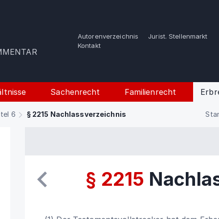
Autorenverzeichnis
Jurist. Stellenmarkt
e
Kontakt
OMMENTAR
ltnisse
Sachenrecht
Familienrecht
Erbr
itel 6
§ 2215 Nachlassverzeichnis
Sta
§ 2215
Nachlas