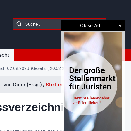
Close Ad
echt
nd: 02.08.2026 (Gesetz); 20.02.2025 (Kommentierung)
von Göler (Hrsg.) /
Steffen Köster
/
§ 2215
sverzeichnis