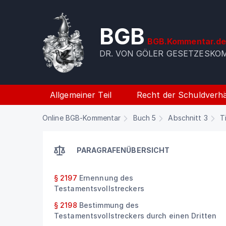
BGB
BGB.Kommentar.d
DR. VON GÖLER GESETZESK
Allgemeiner Teil
Recht der Schuldverhä
Online BGB-Kommentar
Buch 5
Abschnitt 3
T
PARAGRAFENÜBERSICHT
§ 2197
Ernennung des
Testamentsvollstreckers
§ 2198
Bestimmung des
Testamentsvollstreckers durch einen Dritten