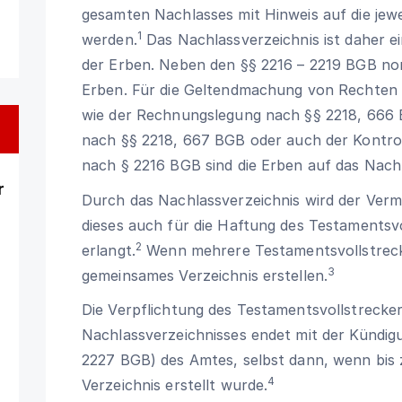
gesamten Nachlasses mit Hinweis auf die jewe
1
werden.
Das Nachlassverzeichnis ist daher ei
der Erben. Neben den §§ 2216 – 2219 BGB no
Erben. Für die Geltendmachung von Rechten
wie der Rechnungslegung nach §§
2218
,
666
B
nach §§
2218
,
667
BGB oder auch der Kontrol
nach
§ 2216 BGB
sind die Erben auf das Nach
r
Durch das Nachlassverzeichnis wird der Ver
dieses auch für die Haftung des Testamentsv
2
erlangt.
Wenn mehrere Testamentsvollstrecke
3
gemeinsames Verzeichnis erstellen.
Die Verpflichtung des Testamentsvollstrecker
Nachlassverzeichnisses endet mit der Kündig
2227 BGB
) des Amtes, selbst dann, wenn bis
4
Verzeichnis erstellt wurde.