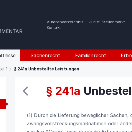
Autorenverzeichnis
Jurist. Stellenmarkt
e
Kontakt
OMMENTAR
ltnisse
Sachenrecht
Familienrecht
Erbr
tel 1
§ 241a Unbestellte Leistungen
§ 241a
Unbestel
(1) Durch die Lieferung beweglicher Sachen, 
Zwangsvollstreckungsmaßnahmen oder ander
werden (Waren), oder durch die Erbringung s