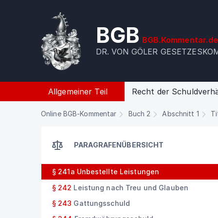
BGB
BGB.Kommentar.d
DR. VON GÖLER GESETZESK
Allgemeiner Teil
Recht der Schuldverhä
Online BGB-Kommentar
Buch 2
Abschnitt 1
Ti
PARAGRAFENÜBERSICHT
§ 241a
Unbestellte Leistungen
§ 242
Leistung nach Treu und Glauben
§ 243
Gattungsschuld