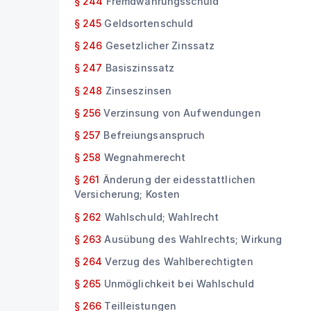
§ 244
Fremdwährungsschuld
§ 245
Geldsortenschuld
§ 246
Gesetzlicher Zinssatz
§ 247
Basiszinssatz
§ 248
Zinseszinsen
§ 256
Verzinsung von Aufwendungen
§ 257
Befreiungsanspruch
§ 258
Wegnahmerecht
§ 261
Änderung der eidesstattlichen
Versicherung; Kosten
§ 262
Wahlschuld; Wahlrecht
§ 263
Ausübung des Wahlrechts; Wirkung
§ 264
Verzug des Wahlberechtigten
§ 265
Unmöglichkeit bei Wahlschuld
§ 266
Teilleistungen