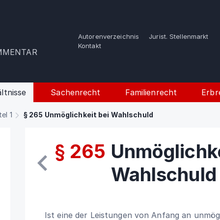
Autorenverzeichnis
Jurist. Stellenmarkt
e
Kontakt
OMMENTAR
ltnisse
Sachenrecht
Familienrecht
Erbr
tel 1
§ 265 Unmöglichkeit bei Wahlschuld
§ 265
Unmöglichke
Wahlschuld
Ist eine der Leistungen von Anfang an unmögl