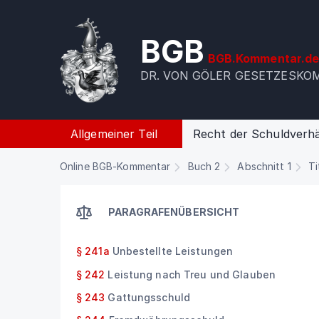
BGB
BGB.Kommentar.d
DR. VON GÖLER GESETZESK
Allgemeiner Teil
Recht der Schuldverhä
Online BGB-Kommentar
Buch 2
Abschnitt 1
Ti
PARAGRAFENÜBERSICHT
§ 241a
Unbestellte Leistungen
§ 242
Leistung nach Treu und Glauben
§ 243
Gattungsschuld