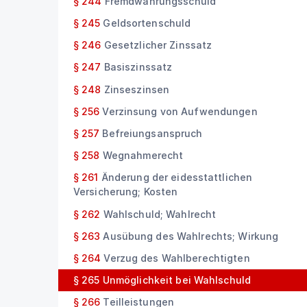
§ 244
Fremdwährungsschuld
§ 245
Geldsortenschuld
§ 246
Gesetzlicher Zinssatz
§ 247
Basiszinssatz
§ 248
Zinseszinsen
§ 256
Verzinsung von Aufwendungen
§ 257
Befreiungsanspruch
§ 258
Wegnahmerecht
§ 261
Änderung der eidesstattlichen
Versicherung; Kosten
§ 262
Wahlschuld; Wahlrecht
§ 263
Ausübung des Wahlrechts; Wirkung
§ 264
Verzug des Wahlberechtigten
§ 265
Unmöglichkeit bei Wahlschuld
§ 266
Teilleistungen