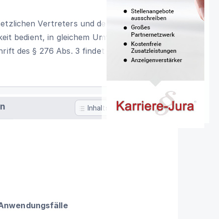
setzlichen Vertreters und der Personen,
hkeit bedient, in gleichem Umfang zu
rift des § 276 Abs. 3 findet keine
en
Inhaltsverzeichnis
 Anwendungsfälle