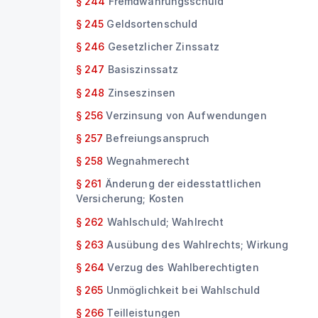
§ 244
Fremdwährungsschuld
§ 245
Geldsortenschuld
§ 246
Gesetzlicher Zinssatz
§ 247
Basiszinssatz
§ 248
Zinseszinsen
§ 256
Verzinsung von Aufwendungen
§ 257
Befreiungsanspruch
§ 258
Wegnahmerecht
§ 261
Änderung der eidesstattlichen
Versicherung; Kosten
§ 262
Wahlschuld; Wahlrecht
§ 263
Ausübung des Wahlrechts; Wirkung
§ 264
Verzug des Wahlberechtigten
§ 265
Unmöglichkeit bei Wahlschuld
§ 266
Teilleistungen