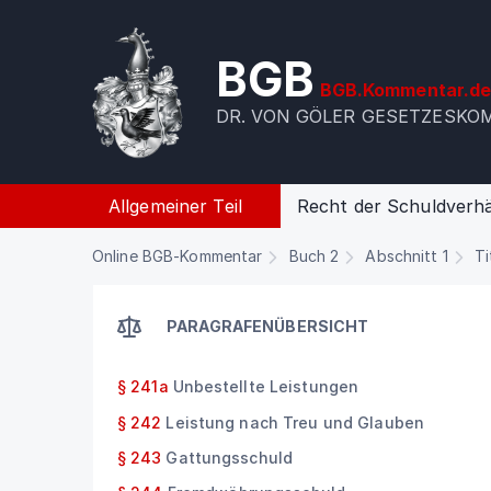
BGB
BGB.Kommentar.d
DR. VON GÖLER GESETZESK
Allgemeiner Teil
Recht der Schuldverhä
Online BGB-Kommentar
Buch 2
Abschnitt 1
Ti
PARAGRAFENÜBERSICHT
§ 241a
Unbestellte Leistungen
§ 242
Leistung nach Treu und Glauben
§ 243
Gattungsschuld