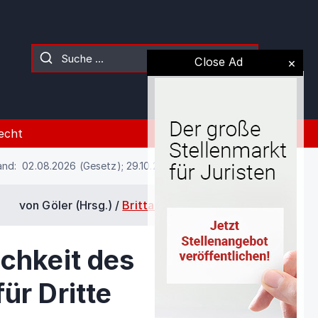
Close Ad
echt
and: 02.08.2026 (Gesetz); 29.10.2021 (Kommentierung)
von Göler (Hrsg.) /
Britta Holdorf
/
§ 278
ichkeit des
ür Dritte