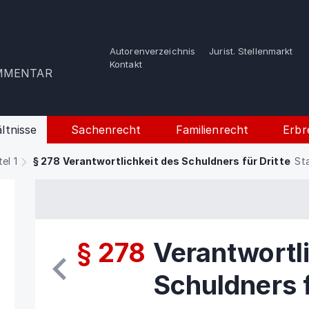
Autorenverzeichnis
Jurist. Stellenmarkt
e
Kontakt
OMMENTAR
ltnisse
Sachenrecht
Familienrecht
Erbr
tel 1
§ 278 Verantwortlichkeit des Schuldners für Dritte
St
§ 278
Verantwortl
Schuldners f