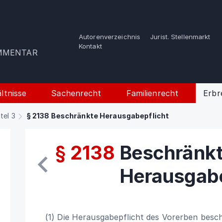
Autorenverzeichnis
Jurist. Stellenmarkt
e
Kontakt
OMMENTAR
ltnisse
Sachenrecht
Familienrecht
Erbr
itel 3
§ 2138 Beschränkte Herausgabepflicht
§ 2138
Beschränk
Herausgabe
(1) Die Herausgabepflicht des Vorerben besch