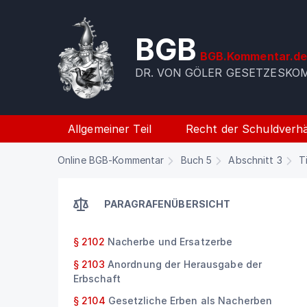
BGB
BGB.Kommentar.d
DR. VON GÖLER GESETZESK
Allgemeiner Teil
Recht der Schuldverhä
Online BGB-Kommentar
Buch 5
Abschnitt 3
T
PARAGRAFENÜBERSICHT
§ 2102
Nacherbe und Ersatzerbe
§ 2103
Anordnung der Herausgabe der
Erbschaft
§ 2104
Gesetzliche Erben als Nacherben