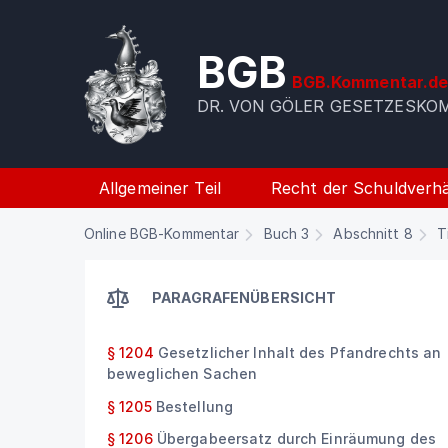
BGB
BGB.Kommentar.d
DR. VON GÖLER GESETZESK
Allgemeiner Teil
Recht der Schuldverhä
Online BGB-Kommentar
Buch 3
Abschnitt 8
T
PARAGRAFENÜBERSICHT
§ 1204
Gesetzlicher Inhalt des Pfandrechts an
beweglichen Sachen
§ 1205
Bestellung
§ 1206
Übergabeersatz durch Einräumung des