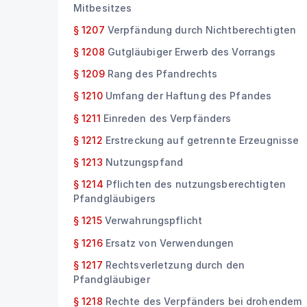
Mitbesitzes
§ 1207
Verpfändung durch Nichtberechtigten
§ 1208
Gutgläubiger Erwerb des Vorrangs
§ 1209
Rang des Pfandrechts
§ 1210
Umfang der Haftung des Pfandes
§ 1211
Einreden des Verpfänders
§ 1212
Erstreckung auf getrennte Erzeugnisse
§ 1213
Nutzungspfand
§ 1214
Pflichten des nutzungsberechtigten
Pfandgläubigers
§ 1215
Verwahrungspflicht
§ 1216
Ersatz von Verwendungen
§ 1217
Rechtsverletzung durch den
Pfandgläubiger
§ 1218
Rechte des Verpfänders bei drohendem