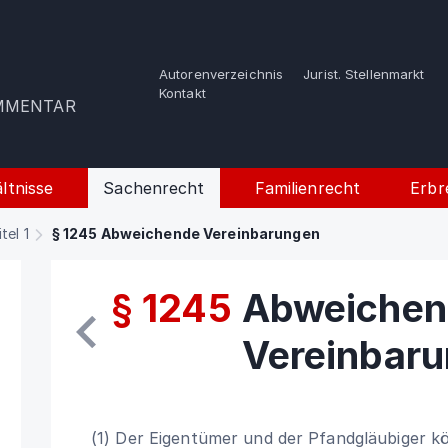
Autorenverzeichnis
Jurist. Stellenmarkt
e
Kontakt
OMMENTAR
ltnisse
Sachenrecht
Familienrecht
Erbr
itel 1
§ 1245 Abweichende Vereinbarungen
§ 1245
Abweichen
Vereinbar
(1) Der Eigentümer und der Pfandgläubiger k