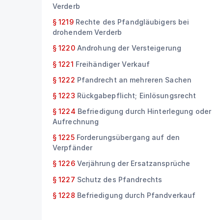
Verderb
§ 1219
Rechte des Pfandgläubigers bei
drohendem Verderb
§ 1220
Androhung der Versteigerung
§ 1221
Freihändiger Verkauf
§ 1222
Pfandrecht an mehreren Sachen
§ 1223
Rückgabepflicht; Einlösungsrecht
§ 1224
Befriedigung durch Hinterlegung oder
Aufrechnung
§ 1225
Forderungsübergang auf den
Verpfänder
§ 1226
Verjährung der Ersatzansprüche
§ 1227
Schutz des Pfandrechts
§ 1228
Befriedigung durch Pfandverkauf