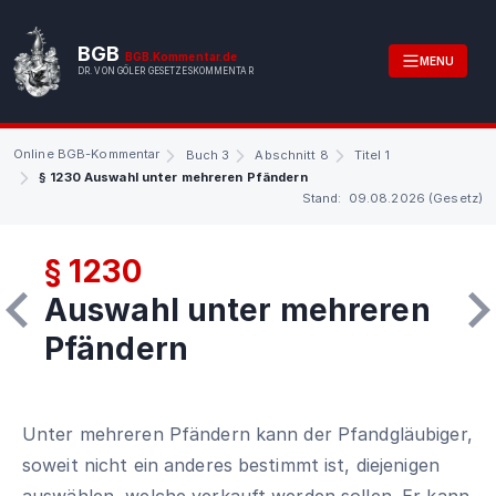
BGB
BGB.Kommentar.de
MENU
DR. VON GÖLER GESETZESKOMMENTAR
Online BGB-Kommentar
Buch 3
Abschnitt 8
Titel 1
§ 1230 Auswahl unter mehreren Pfändern
Stand: 09.08.2026 (Gesetz)
§ 1230
Auswahl unter mehreren
Pfändern
Unter mehreren Pfändern kann der Pfandgläubiger,
soweit nicht ein anderes bestimmt ist, diejenigen
auswählen, welche verkauft werden sollen. Er kann