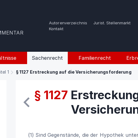
Autorenverzeichnis
Jurist. Stellenmarkt
e
Kontakt
OMMENTAR
ltnisse
Sachenrecht
Familienrecht
Erbr
itel 1
§ 1127 Erstreckung auf die Versicherungsforderung
§ 1127
Erstreckung
Versicheru
(1) Sind Gegenstände, die der Hypothek unter