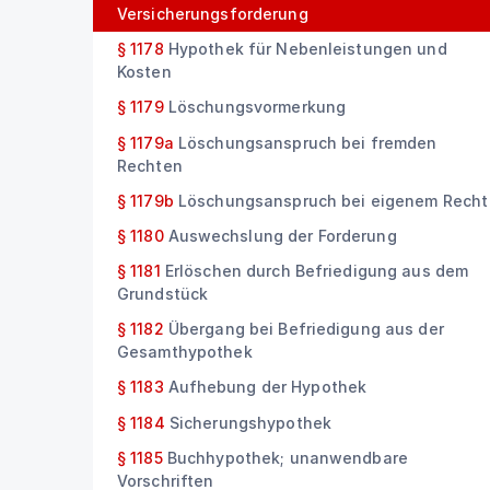
Versicherungsforderung
§ 1178
Hypothek für Nebenleistungen und
Kosten
§ 1179
Löschungsvormerkung
§ 1179a
Löschungsanspruch bei fremden
Rechten
§ 1179b
Löschungsanspruch bei eigenem Recht
§ 1180
Auswechslung der Forderung
§ 1181
Erlöschen durch Befriedigung aus dem
Grundstück
§ 1182
Übergang bei Befriedigung aus der
Gesamthypothek
§ 1183
Aufhebung der Hypothek
§ 1184
Sicherungshypothek
§ 1185
Buchhypothek; unanwendbare
Vorschriften