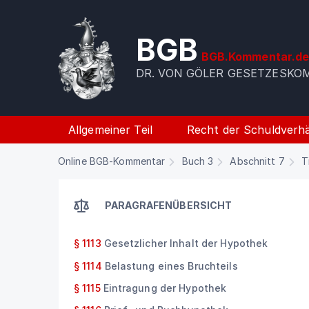
BGB
BGB.Kommentar.d
DR. VON GÖLER GESETZESK
Allgemeiner Teil
Recht der Schuldverhä
Online BGB-Kommentar
Buch 3
Abschnitt 7
T
PARAGRAFENÜBERSICHT
§ 1113
Gesetzlicher Inhalt der Hypothek
§ 1114
Belastung eines Bruchteils
§ 1115
Eintragung der Hypothek