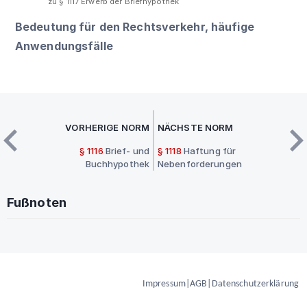
zu § 1117 Erwerb der Briefhypothek
Bedeutung für den Rechtsverkehr, häufige
Anwendungsfälle
VORHERIGE NORM
NÄCHSTE NORM
§ 1116
Brief- und
§ 1118
Haftung für
Buchhypothek
Nebenforderungen
Fußnoten
Impressum
|
AGB
|
Datenschutzerklärung