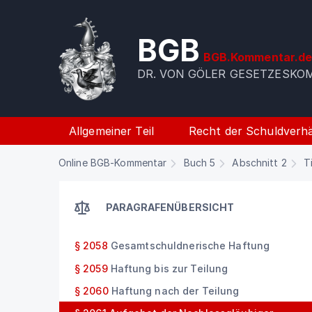
BGB
BGB.Kommentar.d
DR. VON GÖLER GESETZESK
Allgemeiner Teil
Recht der Schuldverhä
Online BGB-Kommentar
Buch 5
Abschnitt 2
T
PARAGRAFENÜBERSICHT
§ 2058
Gesamtschuldnerische Haftung
§ 2059
Haftung bis zur Teilung
§ 2060
Haftung nach der Teilung