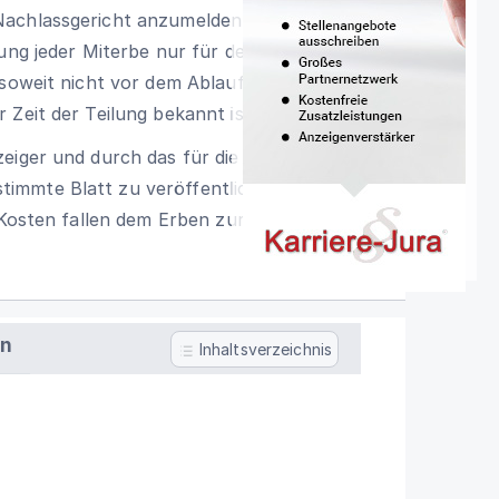
achlassgericht anzumelden. Ist die
lung jeder Miterbe nur für den seinem
soweit nicht vor dem Ablauf der Frist die
Zeit der Teilung bekannt ist.
eiger und durch das für die
immte Blatt zu veröffentlichen. Die
 Kosten fallen dem Erben zur Last, der die
en
Inhaltsverzeichnis