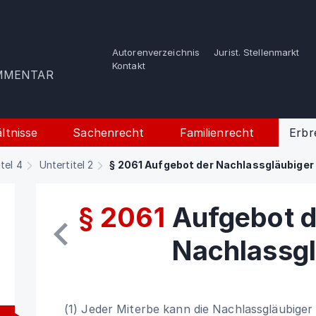
Autorenverzeichnis
Jurist. Stellenmarkt
e
Kontakt
OMMENTAR
ltnisse
Sachenrecht
Familienrecht
Erbr
itel 4
Untertitel 2
§ 2061 Aufgebot der Nachlassgläubiger
§ 2061
Aufgebot d
Nachlassgl
(1) Jeder Miterbe kann die Nachlassgläubiger