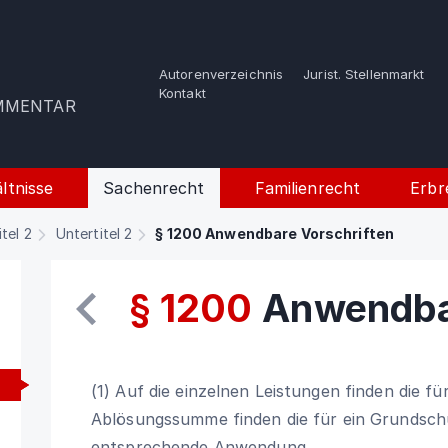
Autorenverzeichnis
Jurist. Stellenmarkt
e
Kontakt
OMMENTAR
ltnisse
Sachenrecht
Familienrecht
Erbr
itel 2
Untertitel 2
§ 1200 Anwendbare Vorschriften
§ 1200
Anwendbar
(1) Auf die einzelnen Leistungen finden die f
Ablösungssumme finden die für ein Grundschu
entsprechende Anwendung.