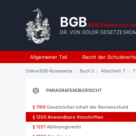
BGB
BGB.Kommentar.d
DR. VON GÖLER GESETZESK
Allgemeiner Teil
Recht der Schuldverhä
Online BGB-Kommentar
Buch 3
Abschnitt 7
T
PARAGRAFENÜBERSICHT
§ 1199
Gesetzlicher Inhalt der Rentenschuld
§ 1200
Anwendbare Vorschriften
§ 1201
Ablösungsrecht