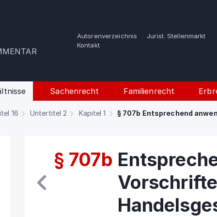
Autorenverzeichnis
Jurist. Stellenmarkt
e
Kontakt
OMMENTAR
ltnisse
Sachenrecht
Familienrecht
Erbr
itel 16
Untertitel 2
Kapitel 1
§ 707b Entsprechend anwen
§ 707b
Entsprech
Vorschrift
Handelsge