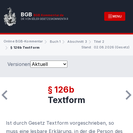
BGB
BGB.Kommentar.de
MENU
DR. VON GÖLER GESETZESKOMMENTAR
Online BGB-Kommentar
Buch 1
Abschnitt 3
Titel 2
Stand: 02.08.2026 (Gesetz)
§ 126b Textform
Versionen
§ 126b
Textform
Ist durch Gesetz Textform vorgeschrieben, so
muss eine lesbare Erklärung, in der die Person des