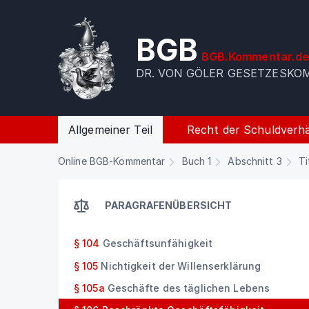
BGB
BGB.Kommentar.d
DR. VON GÖLER GESETZESK
Allgemeiner Teil
Recht der Schuldverhä
Online BGB-Kommentar
Buch 1
Abschnitt 3
Ti
PARAGRAFENÜBERSICHT
§ 104
Geschäftsunfähigkeit
§ 105
Nichtigkeit der Willenserklärung
§ 105a
Geschäfte des täglichen Lebens