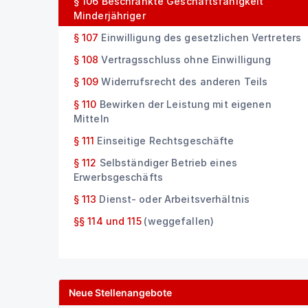
§ 106
Beschränkte Geschäftsfähigkeit
Minderjähriger
§ 107
Einwilligung des gesetzlichen Vertreters
§ 108
Vertragsschluss ohne Einwilligung
§ 109
Widerrufsrecht des anderen Teils
§ 110
Bewirken der Leistung mit eigenen
Mitteln
§ 111
Einseitige Rechtsgeschäfte
§ 112
Selbständiger Betrieb eines
Erwerbsgeschäfts
§ 113
Dienst- oder Arbeitsverhältnis
§§ 114 und 115
(weggefallen)