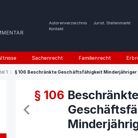
Autorenverzeichnis
Jurist. Stellenmarkt
e
Kontakt
OMMENTAR
ltnisse
Sachenrecht
Familienrecht
Erbr
tel 1
§ 106 Beschränkte Geschäftsfähigkeit Minderjähriger
§ 106
Beschränkt
Geschäftsfä
Minderjähri