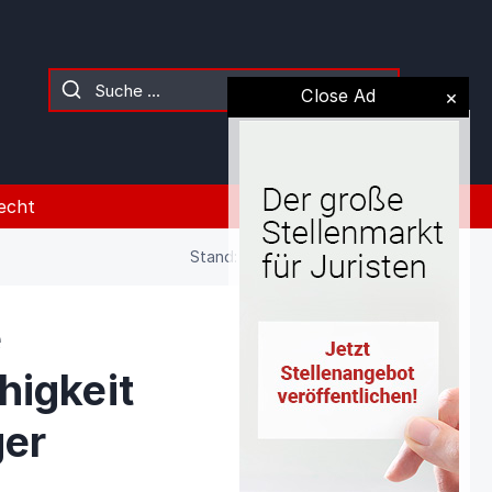
Close Ad
echt
Stand: 02.08.2026 (Gesetz)
e
higkeit
ger