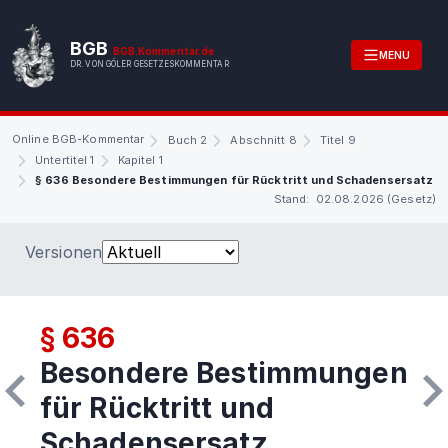
BGB
BGB.Kommentar.de
MENU
DR. VON GÖLER GESETZESKOMMENTAR
Online BGB-Kommentar
Buch 2
Abschnitt 8
Titel 9
Untertitel 1
Kapitel 1
§ 636 Besondere Bestimmungen für Rücktritt und Schadensersatz
Stand: 02.08.2026 (Gesetz)
Versionen
§ 636
Besondere Bestimmungen
für Rücktritt und
Schadensersatz