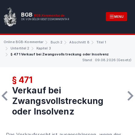
BGB
BGB.Kommentar.de
MENU
DR. VON GÖLER GESETZESKOMMENTAR
Online BGB-Kommentar
Buch 2
Abschnitt 8
Titel 1
Untertitel 2
Kapitel 3
§ 471 Verkauf bei Zwangsvollstreckung oder Insolvenz
Stand: 09.08.2026 (Gesetz)
§ 471
Verkauf bei
Zwangsvollstreckung
oder Insolvenz
Das Vorkaufsrecht ist ausgeschlossen, wenn der