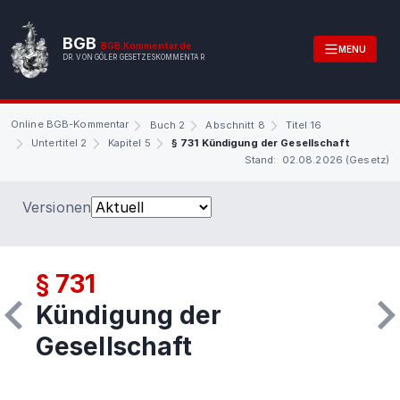
BGB
BGB.Kommentar.de
MENU
DR. VON GÖLER GESETZESKOMMENTAR
Online BGB-Kommentar
Buch 2
Abschnitt 8
Titel 16
Untertitel 2
Kapitel 5
§ 731 Kündigung der Gesellschaft
Stand: 02.08.2026 (Gesetz)
Versionen
§ 731
Kündigung der
Gesellschaft