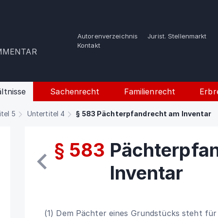
Autorenverzeichnis
Jurist. Stellenmarkt
e
Kontakt
OMMENTAR
ltnisse
Sachenrecht
Familienrecht
Erbr
itel 5
Untertitel 4
§ 583 Pächterpfandrecht am Inventar
§ 583
Pächterpfa
Inventar
(1) Dem Pächter eines Grundstücks steht für