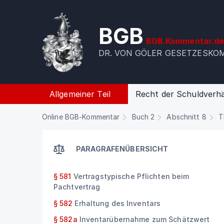
BGB
BGB.Kommentar.d
DR. VON GÖLER GESETZESK
Allgemeiner Teil
Recht der Schuldverhä
Online BGB-Kommentar
Buch 2
Abschnitt 8
T
PARAGRAFENÜBERSICHT
§ 581
Vertragstypische Pflichten beim
Pachtvertrag
§ 582
Erhaltung des Inventars
§ 582a
Inventarübernahme zum Schätzwert