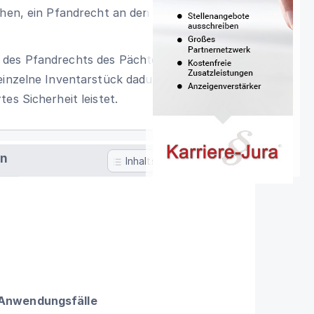
ehen, ein Pfandrecht an den in seinen
 des Pfandrechts des Pächters durch
 einzelne Inventarstück dadurch von dem
es Sicherheit leistet.
en
Inhaltsverzeichnis
 Anwendungsfälle