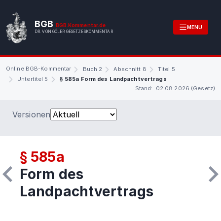
BGB
BGB.Kommentar.de
MENU
DR. VON GÖLER GESETZESKOMMENTAR
Online BGB-Kommentar
Buch 2
Abschnitt 8
Titel 5
Untertitel 5
§ 585a Form des Landpachtvertrags
Stand: 02.08.2026 (Gesetz)
Versionen
§ 585a
Form des
Landpachtvertrags