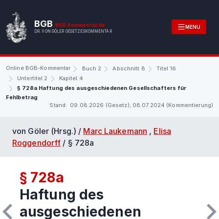
BGB
BGB.Kommentar.de
MENU
DR. VON GÖLER GESETZESKOMMENTAR
Online BGB-Kommentar
Buch 2
Abschnitt 8
Titel 16
Untertitel 2
Kapitel 4
§ 728a Haftung des ausgeschiedenen Gesellschafters für
Fehlbetrag
Stand: 09.08.2026 (Gesetz); 08.07.2024 (Kommentierung)
von Göler (Hrsg.) /
Marc Laukemann
,
Elisa
Roggendorff
/
§ 728a
§ 728a
Haftung des
ausgeschiedenen