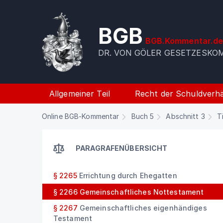
BGB
BGB.Kommentar.d
DR. VON GÖLER GESETZESK
Allgemeiner Teil
Recht der Schuldverhä
Online BGB-Kommentar
Buch 5
Abschnitt 3
T
PARAGRAFENÜBERSICHT
§ 2265
Errichtung durch Ehegatten
§ 2266
Gemeinschaftliches Nottestament
§ 2267
Gemeinschaftliches eigenhändiges
Testament