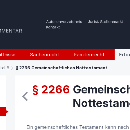
Autorenverzeichnis
Jurist. Stellenmarkt
e
Kontakt
OMMENTAR
ltnisse
Sachenrecht
Familienrecht
Erbr
itel 8
§ 2266 Gemeinschaftliches Nottestament
§ 2266
Gemeinsch
Nottestam
Ein gemeinschaftliches Testament kann nach 