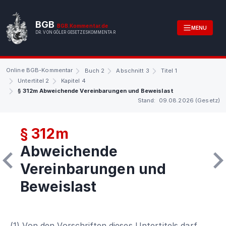
BGB
BGB.Kommentar.de
MENU
DR. VON GÖLER GESETZESKOMMENTAR
Online BGB-Kommentar
Buch 2
Abschnitt 3
Titel 1
Untertitel 2
Kapitel 4
§ 312m Abweichende Vereinbarungen und Beweislast
Stand: 09.08.2026 (Gesetz)
§ 312m
Abweichende
Vereinbarungen und
Beweislast
(1) Von den Vorschriften dieses Untertitels darf,