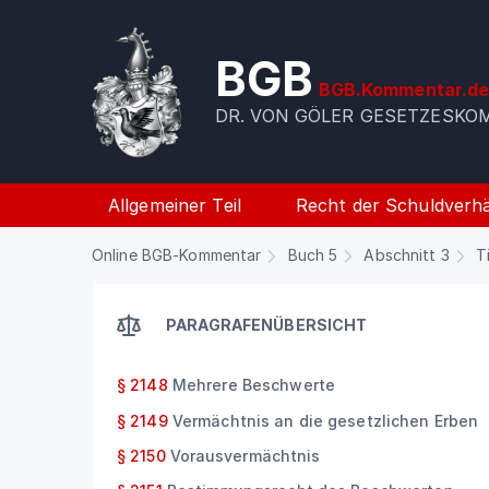
BGB
BGB.Kommentar.d
DR. VON GÖLER GESETZESK
Allgemeiner Teil
Recht der Schuldverhä
Online BGB-Kommentar
Buch 5
Abschnitt 3
T
PARAGRAFENÜBERSICHT
§ 2148
Mehrere Beschwerte
§ 2149
Vermächtnis an die gesetzlichen Erben
§ 2150
Vorausvermächtnis