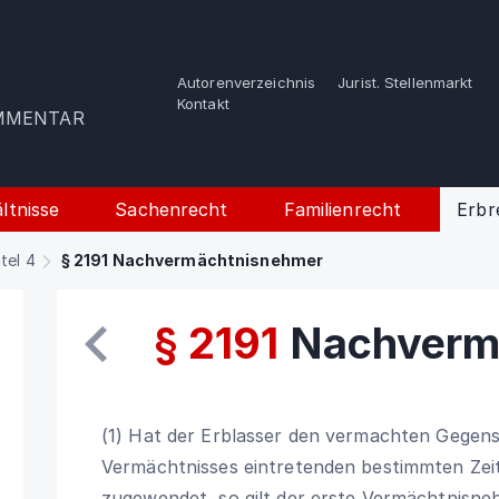
Autorenverzeichnis
Jurist. Stellenmarkt
e
Kontakt
OMMENTAR
ltnisse
Sachenrecht
Familienrecht
Erbr
itel 4
§ 2191 Nachvermächtnisnehmer
§ 2191
Nachverm
(1) Hat der Erblasser den vermachten Gegen
Vermächtnisses eintretenden bestimmten Zeit
zugewendet, so gilt der erste Vermächtnisne