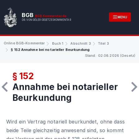
BGB
BGB.Kommentar.de
MENU
DR. VON GÖLER GESETZESKOMMENTAR
Online BGB-Kommentar
Buch 1
Abschnitt 3
Titel 3
§ 152 Annahme bei notarieller Beurkundung
Stand: 02.08.2026 (Gesetz)
§ 152
Annahme bei notarieller
Beurkundung
Wird ein Vertrag notariell beurkundet, ohne dass
beide Teile gleichzeitig anwesend sind, so kommt
der Vertrag mit der nach § 128 erfolgten