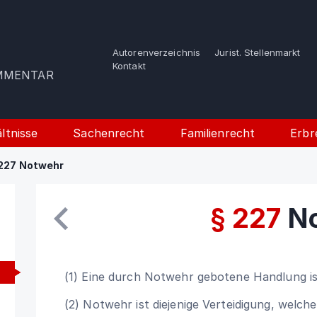
Autorenverzeichnis
Jurist. Stellenmarkt
e
Kontakt
OMMENTAR
ltnisse
Sachenrecht
Familienrecht
Erbr
227 Notwehr
§ 227
N
(1) Eine durch Notwehr gebotene Handlung ist
(2) Notwehr ist diejenige Verteidigung, welch