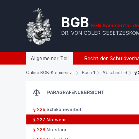
BGB
BGB.Kommentar.d
DR. VON GÖLER GESETZESK
Allgemeiner Teil
Recht der Schuldverhä
Online BGB-Kommentar
Buch 1
Abschnitt 6
§ 
PARAGRAFENÜBERSICHT
§ 226
Schikaneverbot
§ 227
Notwehr
§ 228
Notstand