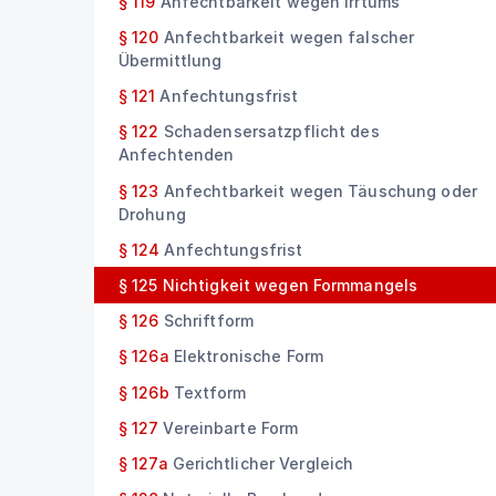
§ 119
Anfechtbarkeit wegen Irrtums
§ 120
Anfechtbarkeit wegen falscher
Übermittlung
§ 121
Anfechtungsfrist
§ 122
Schadensersatzpflicht des
Anfechtenden
§ 123
Anfechtbarkeit wegen Täuschung oder
Drohung
§ 124
Anfechtungsfrist
§ 125
Nichtigkeit wegen Formmangels
§ 126
Schriftform
§ 126a
Elektronische Form
§ 126b
Textform
§ 127
Vereinbarte Form
§ 127a
Gerichtlicher Vergleich