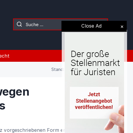
Close Ad
echt
Stand: 02.08.2026 (Gesetz)
 wegen
s
z vorgeschriebenen Form ermangelt, ist