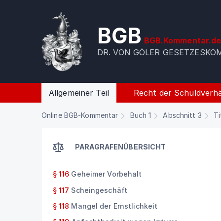
BGB
BGB.Kommentar.d
DR. VON GÖLER GESETZESK
Allgemeiner Teil
Recht der Schuldverhä
Online BGB-Kommentar
Buch 1
Abschnitt 3
Ti
PARAGRAFENÜBERSICHT
§ 116
Geheimer Vorbehalt
§ 117
Scheingeschäft
§ 118
Mangel der Ernstlichkeit