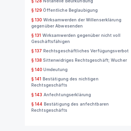
§ 128
Notarielle Beurkundung
§ 129
Öffentliche Beglaubigung
§ 130
Wirksamwerden der Willenserklärung
gegenüber Abwesenden
§ 131
Wirksamwerden gegenüber nicht voll
Geschäftsfähigen
§ 137
Rechtsgeschäftliches Verfügungsverbot
§ 138
Sittenwidriges Rechtsgeschäft; Wucher
§ 140
Umdeutung
§ 141
Bestätigung des nichtigen
Rechtsgeschäfts
§ 143
Anfechtungserklärung
§ 144
Bestätigung des anfechtbaren
Rechtsgeschäfts