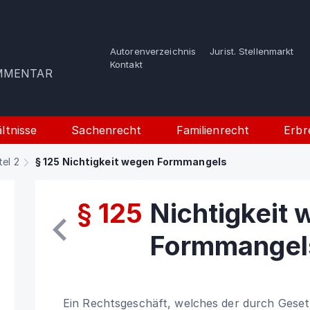
Autorenverzeichnis
Jurist. Stellenmarkt
e
Kontakt
OMMENTAR
ltnisse
Sachenrecht
Familienrecht
Erbr
tel 2
§ 125 Nichtigkeit wegen Formmangels
§ 125
Nichtigkeit
Formmangel
Ein Rechtsgeschäft, welches der durch Geset