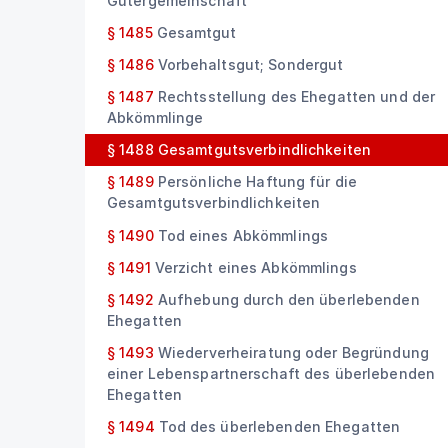
Gütergemeinschaft
§ 1485
Gesamtgut
§ 1486
Vorbehaltsgut; Sondergut
§ 1487
Rechtsstellung des Ehegatten und der
Abkömmlinge
§ 1488
Gesamtgutsverbindlichkeiten
§ 1489
Persönliche Haftung für die
Gesamtgutsverbindlichkeiten
§ 1490
Tod eines Abkömmlings
§ 1491
Verzicht eines Abkömmlings
§ 1492
Aufhebung durch den überlebenden
Ehegatten
§ 1493
Wiederverheiratung oder Begründung
einer Lebenspartnerschaft des überlebenden
Ehegatten
§ 1494
Tod des überlebenden Ehegatten