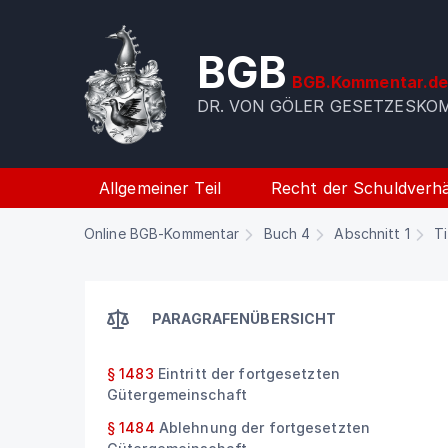
BGB
BGB.Kommentar.d
DR. VON GÖLER GESETZESK
Allgemeiner Teil
Recht der Schuldverhä
Online BGB-Kommentar
Buch 4
Abschnitt 1
Ti
PARAGRAFENÜBERSICHT
§ 1483
Eintritt der fortgesetzten
Gütergemeinschaft
§ 1484
Ablehnung der fortgesetzten