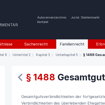
Autorenverzeichnis
Jurist. Stellenmarkt
e
Kontakt
OMMENTAR
ltnisse
Sachenrecht
Familienrecht
Erbr
tel 6
Untertitel 2
Kapitel 3
Unterkapitel 5
§ 1488 Gesa
§ 1488
Gesamtguts
Gesamtgutsverbindlichkeiten der fortgesetzt
Verbindlichkeiten des überlebenden Ehegatten