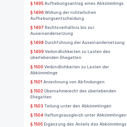
§ 1495
Aufhebungsantrag eines Abkömmlings
§ 1496
Wirkung der richterlichen
Aufhebungsentscheidung
§ 1497
Rechtsverhältnis bis zur
Auseinandersetzung
§ 1498
Durchführung der Auseinandersetzung
§ 1499
Verbindlichkeiten zu Lasten des
überlebenden Ehegatten
§ 1500
Verbindlichkeiten zu Lasten der
Abkömmlinge
§ 1501
Anrechnung von Abfindungen
§ 1502
Übernahmerecht des überlebenden
Ehegatten
§ 1503
Teilung unter den Abkömmlingen
§ 1504
Haftungsausgleich unter Abkömmlingen
§ 1505
Ergänzung des Anteils des Abkömmlings