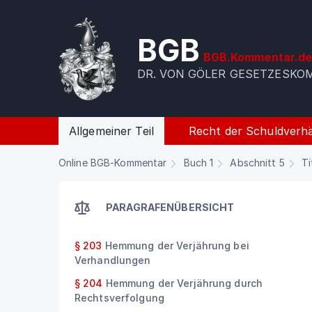
BGB
BGB.Kommentar.d
DR. VON GÖLER GESETZESK
Allgemeiner Teil
Recht der Schuldverhä
Online BGB-Kommentar
Buch 1
Abschnitt 5
Ti
PARAGRAFENÜBERSICHT
§ 203
Hemmung der Verjährung bei
Verhandlungen
§ 204
Hemmung der Verjährung durch
Rechtsverfolgung