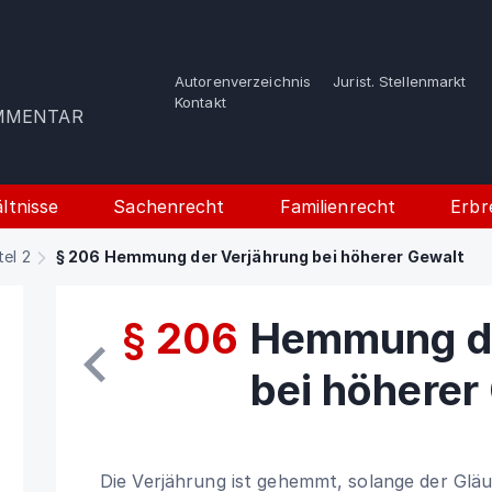
Autorenverzeichnis
Jurist. Stellenmarkt
e
Kontakt
OMMENTAR
ltnisse
Sachenrecht
Familienrecht
Erbr
tel 2
§ 206 Hemmung der Verjährung bei höherer Gewalt
§ 206
Hemmung de
bei höherer
Die Verjährung ist gehemmt, solange der Gläu