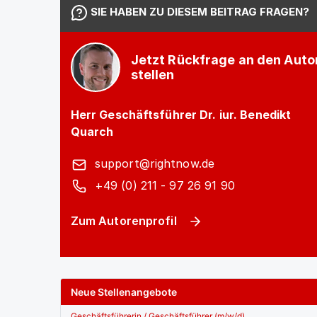
SIE HABEN ZU DIESEM BEITRAG FRAGEN?
Jetzt Rückfrage an den Auto
stellen
Herr Geschäftsführer Dr. iur. Benedikt
Quarch
support@rightnow.de
+49 (0) 211 - 97 26 91 90
Zum Autorenprofil