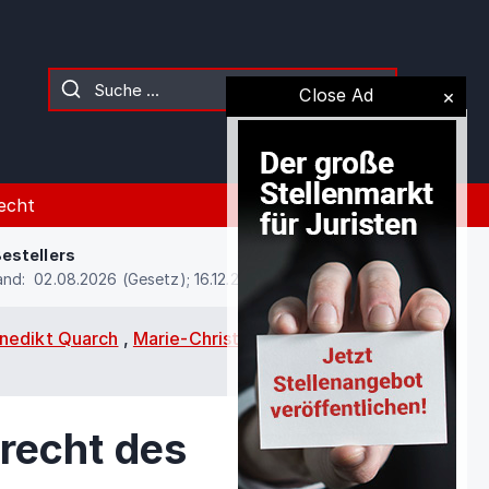
Close Ad
echt
estellers
and: 02.08.2026 (Gesetz); 16.12.2020 (Kommentierung)
nedikt Quarch
,
Marie-Christine Heuer
/
§
recht des