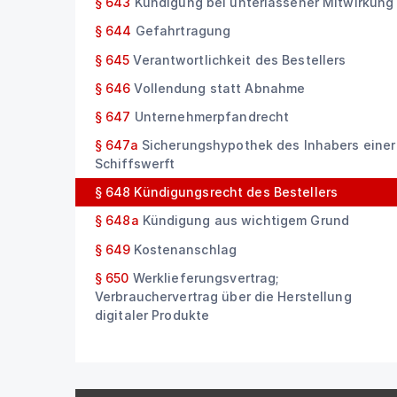
§ 643
Kündigung bei unterlassener Mitwirkung
§ 644
Gefahrtragung
§ 645
Verantwortlichkeit des Bestellers
§ 646
Vollendung statt Abnahme
§ 647
Unternehmerpfandrecht
§ 647a
Sicherungshypothek des Inhabers einer
Schiffswerft
§ 648
Kündigungsrecht des Bestellers
§ 648a
Kündigung aus wichtigem Grund
§ 649
Kostenanschlag
§ 650
Werklieferungsvertrag;
Verbrauchervertrag über die Herstellung
digitaler Produkte