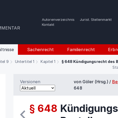
Autorenverzeichnis
Jurist. Stellenmarkt
e
Kontakt
OMMENTAR
ltnisse
Sachenrecht
Familienrecht
Erbr
itel 9
Untertitel 1
Kapitel 1
§ 648 Kündigungsrecht des B
St
Versionen
von Göler (Hrsg.) /
Be
648
§ 648
Kündigungs