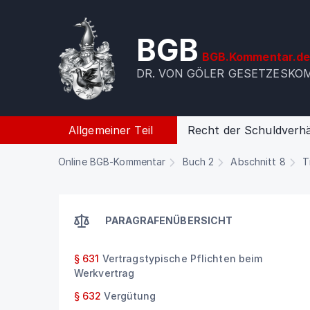
BGB
BGB.Kommentar.d
DR. VON GÖLER GESETZESK
Allgemeiner Teil
Recht der Schuldverhä
Online BGB-Kommentar
Buch 2
Abschnitt 8
T
PARAGRAFENÜBERSICHT
§ 631
Vertragstypische Pflichten beim
Werkvertrag
§ 632
Vergütung