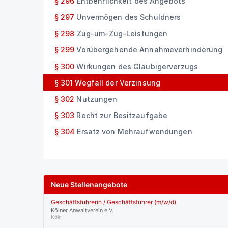
§ 296
Entbehrlichkeit des Angebots
§ 297
Unvermögen des Schuldners
§ 298
Zug-um-Zug-Leistungen
§ 299
Vorübergehende Annahmeverhinderung
§ 300
Wirkungen des Gläubigerverzugs
§ 301
Wegfall der Verzinsung
§ 302
Nutzungen
§ 303
Recht zur Besitzaufgabe
§ 304
Ersatz von Mehraufwendungen