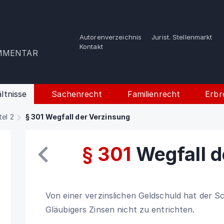
Autorenverzeichnis
Jurist. Stellenmarkt
e
Kontakt
OMMENTAR
ltnisse
Sachenrecht
Familienrecht
Erbr
tel 2
§ 301 Wegfall der Verzinsung
§ 301
Wegfall d
Von einer verzinslichen Geldschuld hat der 
Gläubigers Zinsen nicht zu entrichten.