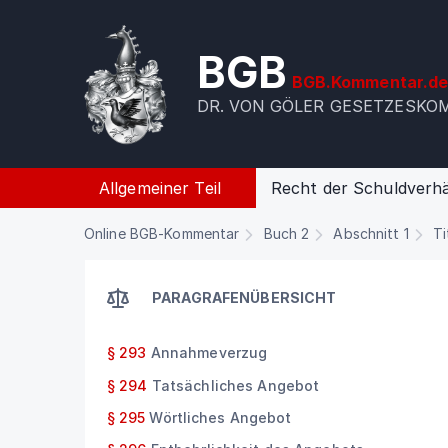
BGB
BGB.Kommentar.d
DR. VON GÖLER GESETZESK
Allgemeiner Teil
Recht der Schuldverhä
Online BGB-Kommentar
Buch 2
Abschnitt 1
Ti
PARAGRAFENÜBERSICHT
§ 293
Annahmeverzug
§ 294
Tatsächliches Angebot
§ 295
Wörtliches Angebot