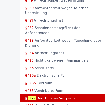
§ 119
Anfechtbarkeit wegen Irrtums
§ 120
Anfechtbarkeit wegen falscher
Übermittlung
§ 121
Anfechtungsfrist
§ 122
Schadensersatzpflicht des
Anfechtenden
§ 123
Anfechtbarkeit wegen Täuschung oder
Drohung
§ 124
Anfechtungsfrist
§ 125
Nichtigkeit wegen Formmangels
§ 126
Schriftform
§ 126a
Elektronische Form
§ 126b
Textform
§ 127
Vereinbarte Form
§
127a
Gerichtlicher Vergleich