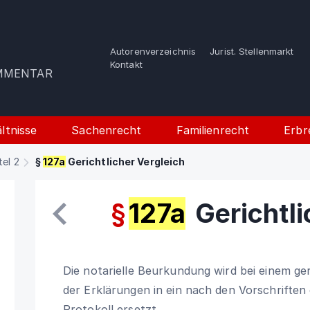
Autorenverzeichnis
Jurist. Stellenmarkt
e
Kontakt
OMMENTAR
ltnisse
Sachenrecht
Familienrecht
Erbr
tel 2
§
127a
Gerichtlicher Vergleich
§
127a
Gerichtli
Die notarielle Beurkundung wird bei einem ge
der Erklärungen in ein nach den Vorschriften
Protokoll ersetzt.