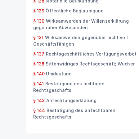
§ 128
Notarielle Beurkundung
§ 129
Öffentliche Beglaubigung
§ 130
Wirksamwerden der Willenserklärung
gegenüber Abwesenden
§ 131
Wirksamwerden gegenüber nicht voll
Geschäftsfähigen
§ 137
Rechtsgeschäftliches Verfügungsverbot
§ 138
Sittenwidriges Rechtsgeschäft; Wucher
§ 140
Umdeutung
§ 141
Bestätigung des nichtigen
Rechtsgeschäfts
§ 143
Anfechtungserklärung
§ 144
Bestätigung des anfechtbaren
Rechtsgeschäfts