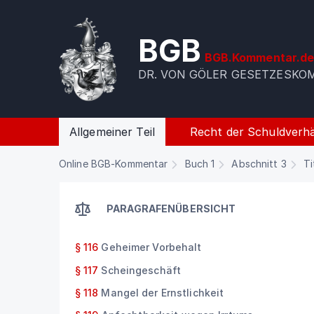
BGB
BGB.Kommentar.d
DR. VON GÖLER GESETZESK
Allgemeiner Teil
Recht der Schuldverhä
Online BGB-Kommentar
Buch 1
Abschnitt 3
Ti
PARAGRAFENÜBERSICHT
§ 116
Geheimer Vorbehalt
§ 117
Scheingeschäft
§ 118
Mangel der Ernstlichkeit