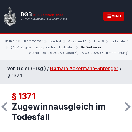
BGB
BGB.Kommentar.de
MENU
DR. VON GÖLER GESETZESKOMMENTAR
Online BGB-Kommentar
Buch 4
Abschnitt 1
Titel 6
Untertitel 1
§ 1371 Zugewinnausgleich im Todesfall
Definitionen
Stand: 09.08.2026 (Gesetz); 06.03.2020 (Kommentierung)
von Göler (Hrsg.) /
Barbara Ackermann-Sprenger
/
§ 1371
§ 1371
Zugewinnausgleich im
Todesfall